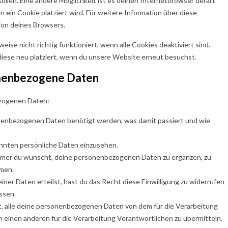
 sollen. Eine andere Möglichkeit ist es deinen Internetbrowser derart
n ein Cookie platziert wird. Für weitere Information über diese
ion deines Browsers.
ise nicht richtig funktioniert, wenn alle Cookies deaktiviert sind.
iese neu platziert, wenn du unsere Website erneut besuchst.
onenbezogene Daten
ezogenen Daten:
nenbezogenen Daten benötigt werden, was damit passiert und wie
nnten persönliche Daten einzusehen.
immer du wünscht, deine personenbezogenen Daten zu ergänzen, zu
mmen.
iner Daten erteilst, hast du das Recht diese Einwilligung zu widerrufen
ssen.
t, alle deine personenbezogenen Daten von dem für die Verarbeitung
n einen anderen für die Verarbeitung Verantwortlichen zu übermitteln.