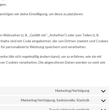
lgen.
nötigen wir deine Einwilligung, um diese zu platzieren.
ebseiten (z. B. „Gefällt mir“, „Anheften“) oder zum Teilen (z. B.
nhalte sind mit Code eingebettet, der von Dritten stammt und Cookies
 für personalisierte Werbung speichern und verarbeiten.
erke (die sich regelmäßig ändern kann), um zu erfahren, wie sie mit
ieser Cookies verarbeiten. Die abgerufenen Daten werden so weit wie
Marketing/Verfolgung
Consent to
Marketing/Verfolgung, funktionelle, Statistik
Consent to
Zweck wird noch ermittelt