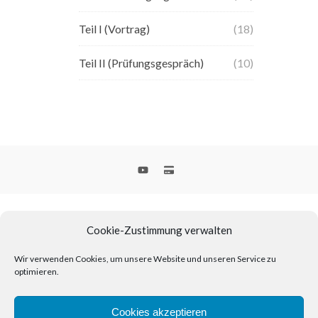
Teil I (Vortrag)
(18)
Teil II (Prüfungsgespräch)
(10)
Cookie-Zustimmung verwalten
Wir verwenden Cookies, um unsere Website und unseren Service zu
optimieren.
2026 © geoabi.de
Warum “geoabi.de”?
| Buy me a coffee! – geoabi.de unterstützen
Cookies akzeptieren
| Impressum
| Cookie-Richtlinie (EU)