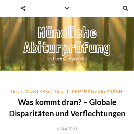
Mündliche
Abiturprüfung
im Fach Geographie
,
TEIL I (VORTRAG)
TEIL II (PRÜFUNGSGESPRÄCH)
Was kommt dran? – Globale
Disparitäten und Verflechtungen
6. Mai 2021