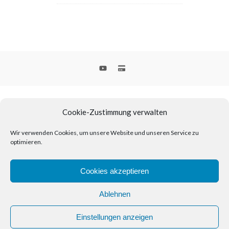
Cookie-Zustimmung verwalten
Wir verwenden Cookies, um unsere Website und unseren Service zu
optimieren.
2026 © geoabi.de
Warum “geoabi.de”?
| Buy me a coffee! – geoabi.de unterstützen
Cookies akzeptieren
| Impressum
| Cookie-Richtlinie (EU)
Ablehnen
Einstellungen anzeigen